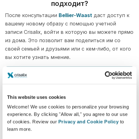
подходит?
После консультации
Bellier-Waast
даст доступ к
вашему новому образу с помощью учетной
записи Crisalix, войти в которую вы можете прямо
из дома. Это позволит вам поделиться им со
своей семьей и друзьями или с кем-либо, от кого
вы хотите узнать мнение.
Увидьте "новую себя" в 3D прямо сейчас!
This website uses cookies
Welcome! We use cookies to personalize your browsing
experience. By clicking "Allow all," you agree to our use
Просто и безопасно
of cookies. Review our
Privacy and Cookie Policy
to
learn more.
Crisalix постоянно заботится о вашей