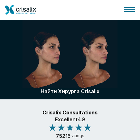
Главная хирурга
Бизнес Платформа
Найти Хирурга Crisalix
Планы
Crisalix Consultations
Отзывы пациентов
Excellent
4.9
75215
ratings