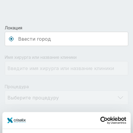
Локация
Type 3 or more characters for results.
Имя хирурга или название клиники
Процедура
Расстояние
10km
100km
500km