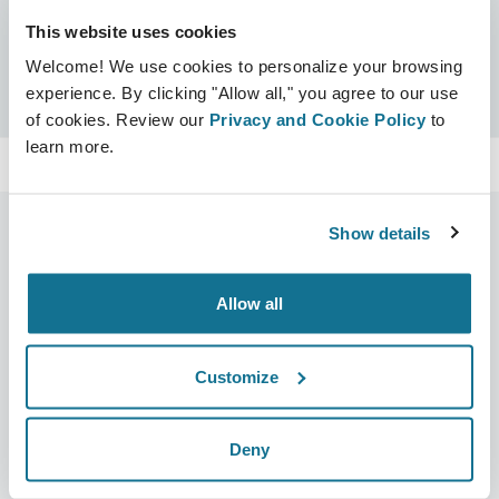
This website uses cookies
Сертификаты
Welcome! We use cookies to personalize your browsing
Сертифицировано Crisalix
Поиск
experience. By clicking "Allow all," you agree to our use
of cookies. Review our
Privacy and Cookie Policy
to
learn more.
Show details
Компания
Хирурги
Allow all
О нас
Главная для специалистов
Вакансии
Бизнес решения
Customize
Новости
Планы для хирурга
Deny
Публикации
Отзывы пациентов