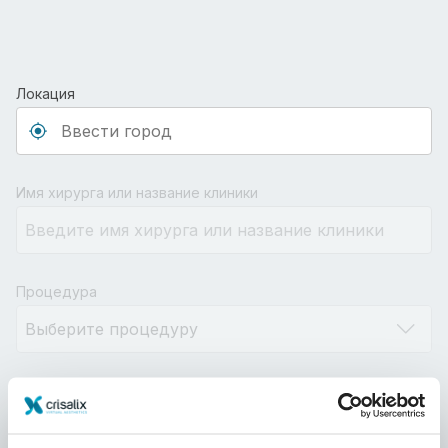
Локация
Type 3 or more characters for results.
Имя хирурга или название клиники
Процедура
Расстояние
10km
100km
500km