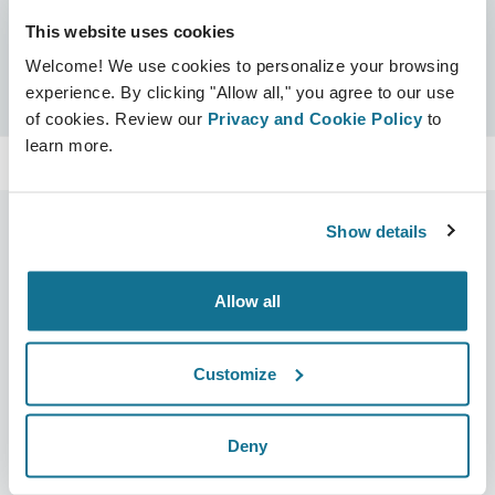
This website uses cookies
Сертификаты
Welcome! We use cookies to personalize your browsing
Сертифицировано Crisalix
Поиск
experience. By clicking "Allow all," you agree to our use
of cookies. Review our
Privacy and Cookie Policy
to
learn more.
Show details
Компания
Хирурги
Allow all
О нас
Главная для специалистов
Вакансии
Бизнес решения
Customize
Новости
Планы для хирурга
Deny
Публикации
Отзывы пациентов