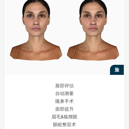
脸
脸部评估
自动测量
隆鼻手术
面部提升
眉毛&狐狸眼
眼睑整容术