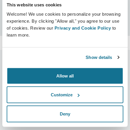
This website uses cookies
证书
Welcome! We use cookies to personalize your browsing
Crisalix 认证
搜索
experience. By clicking "Allow all," you agree to our use
of cookies. Review our
Privacy and Cookie Policy
to
learn more.
Show details
Allow all
公司
外科医生
关于我们
外科医生之家
Customize
职业
3D业务经理
新闻
外科医生套餐
Deny
出版物
客户评价