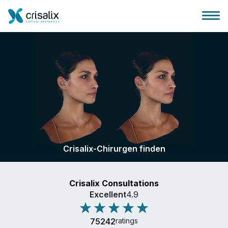
Startseite für Chirurgen
3D-Business-Plattform
Crisalix-Chirurgen finden
Pläne
Crisalix Consultations
Bewertungen von Patienten
Excellent
4.9
75242
ratings