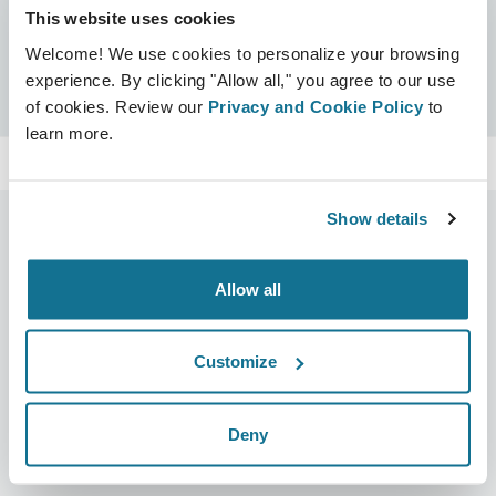
This website uses cookies
Zertifikate
Welcome! We use cookies to personalize your browsing
Crisalix zertifiziert
Suchen
experience. By clicking "Allow all," you agree to our use
of cookies. Review our
Privacy and Cookie Policy
to
learn more.
Show details
Allow all
Unternehmen
Chirurgen
Über uns
Chirurgenstartseite
Customize
Karriere
3D-Business-Manager
Neuigkeiten
Pläne für Chirurgen
Deny
Veröffentlichungen
Bewertungen von Patienten