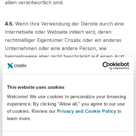
allein verantwortlich sind.
4.5.
Wenn Ihre Verwendung der Dienste durch eine
Internetseite oder Webseite initiiert wird, deren
rechtmäßiger Eigentümer Crisalix oder ein anderes
Unternehmen oder eine andere Person, wie
beispielsweise aber nicht beschränkt auf einen Arzt
oder plastischen Chirurg oder Gesundheitsdienstleister
oder einen Dritten, ist, und wenn der Zweck Ihrer
Nutzung der Dienste darin besteht, diesen Arzt oder
This website uses cookies
plastischen Chirurg oder Gesundheitsdienstleister oder
Welcome! We use cookies to personalize your browsing
Dritten zu kontaktieren oder ihm Ihre Informationen
experience. By clicking "Allow all," you agree to our use
zukommen zu lassen, dann bestätigen Sie und
of cookies. Review our
Privacy and Cookie Policy
to
erkennen Sie hiermit Folgendes an:
learn more.