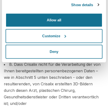
Show details
A. Ihre Anfrage, Ihre personenbezogenen Daten –
wie in Abschnitt 5 unten beschrieben - dem Arzt oder
plastischen Chirurg oder Gesundheitsdienstleister oder
Allow all
Dritten zukommen zu lassen, dessen Dienste oder
medizinische Behandlungen auf der die Einladung
Customize
enthaltenen Webseite vorgestellt oder referiert
werden, was in Form eines Werbebanners oder auf
andere Weise geschehen kann; und/oder
Deny
B. Dass Crisalix nicht für die Verarbeitung der von
Ihnen bereitgestellten personenbezogenen Daten –
wie in Abschnitt 5 unten beschrieben - oder den
resultierenden, von Crisalix erstellten 3D-Bildern
durch diesen Arzt, plastischen Chirurg,
Gesundheitsdienstleister oder Dritten verantwortlich
ist; und/oder