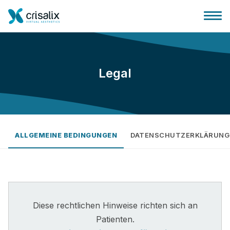
Legal
Startseite für Chirurgen
3D-Business-Plattform
ALLGEMEINE BEDINGUNGEN
DATENSCHUTZERKLÄRUNG
Pläne
Bewertungen von Patienten
Diese rechtlichen Hinweise richten sich an
Patienten.