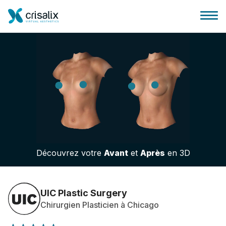
Accueil chirurgiens
Plateforme commerciale 3D
Découvrez votre
Avant
et
Après
en 3D
Forfait
Avis des patients
UIC Plastic Surgery
Chirurgien Plasticien à Chicago