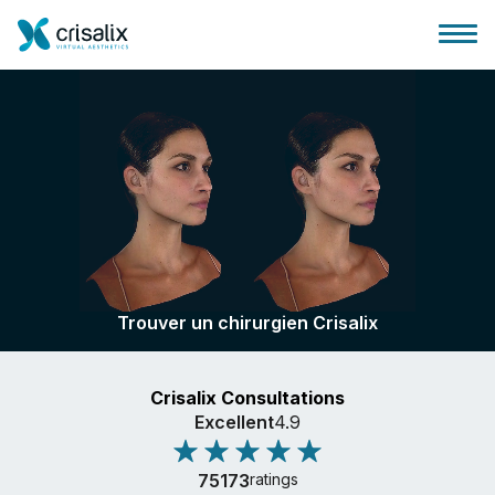
Accueil chirurgiens
Plateforme commerciale 3D
Trouver un chirurgien Crisalix
Forfait
Crisalix Consultations
Avis des patients
Excellent
4.9
75173
ratings