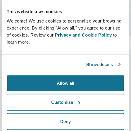
Certificats
This website uses cookies
Certifié Crisalix
Chercher
Welcome! We use cookies to personalize your browsing
experience. By clicking "Allow all," you agree to our use
of cookies. Review our
Privacy and Cookie Policy
to
learn more.
Show details
L’entreprise
Chirurgiens
Allow all
Qui sommes-nous ?
Accueil des chirurgiens
Carrières
Responsable commercial 3D
Customize
Actualités
Forfaits chirurgien
Deny
Publications
Avis des patients