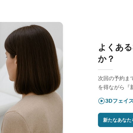
よくある
か？
次回の予約ま
を得ながら『
3Dフェイ
新たなあなた