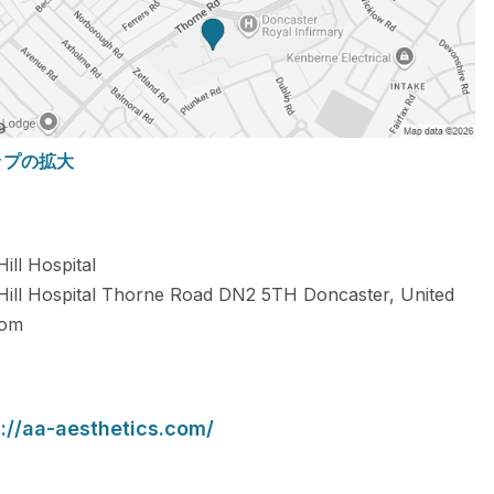
ップの拡大
ill Hospital
Hill Hospital Thorne Road
DN2 5TH
Doncaster
,
United
dom
s://aa-aesthetics.com/