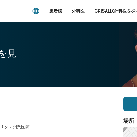
患者様
外科医
CRISALIX外科医を探
を見
場所
リクス開業医師