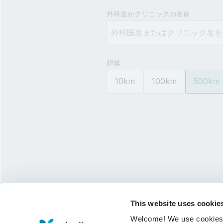
Type 3 or more characters for 
外科医かクリニックの名前
距離
10km
100km
500km
This website uses cookie
Welcome! We use cookies to