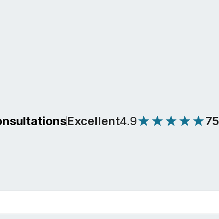
Excellent
4.9
7
onsultations