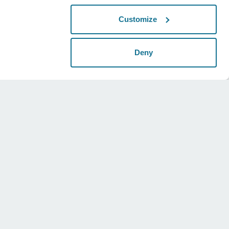
Customize
Deny
法的
ソーシャル
普遍的な用語
Instagram
プライバシーポリシー
Twitter
安全性ステートメント
Youtube
HIPAA
クッキー設定