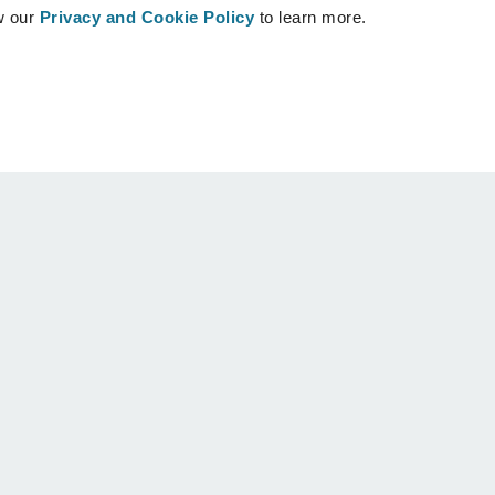
w our
Privacy and Cookie Policy
to learn more.
患者様
サポート
患者様ホーム
お問い合わせ
ム
CRISALIX外科医を探す
ヘルプセンター
コミュニティー