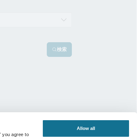
検索
Allow all
" you agree to