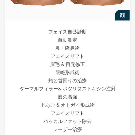
顔
フェイス自己診断
自動測定
鼻・隆鼻術
フェイスリフト
眉毛 & 目元修正
眼瞼形成術
頬と首回りの治療
ダーマルフィラー& ボツリヌストキシン注射
唇の増強
下あご & オトガイ形成術
フェイスリフト
バッカルファット除去
レーザー治療