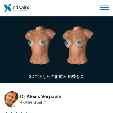
外科医ホーム
3Dビジネスプラットフォーム
3Dであなたの
術前
＆
術後
を見
サブスクリプションプラン
患者様のレビュー
Dr Alexis Verpaele
外科医 Gentに