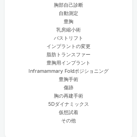
胸部自己診断
自動測定
豊胸
乳房縮小術
バストリフト
インプラントの変更
脂肪トランスファー
豊胸用インプラント
Inframammary Foldポジショニング
豊胸手術
傷跡
胸の再建手術
5Dダイナミックス
仮想試着
その他