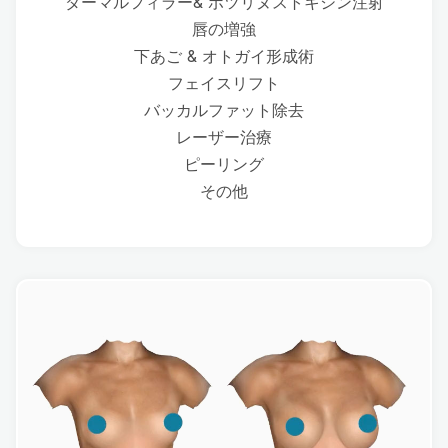
ダーマルフィラー& ボツリヌストキシン注射
唇の増強
下あご & オトガイ形成術
フェイスリフト
バッカルファット除去
レーザー治療
ピーリング
その他