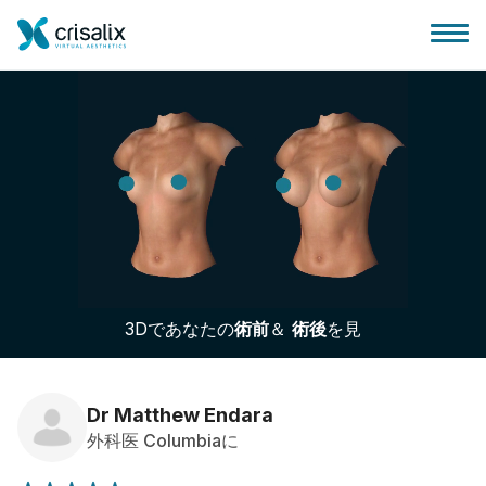
外科医ホーム
3Dビジネスプラットフォーム
3Dであなたの
術前
＆
術後
を見
サブスクリプションプラン
患者様のレビュー
Dr Matthew Endara
外科医 Columbiaに