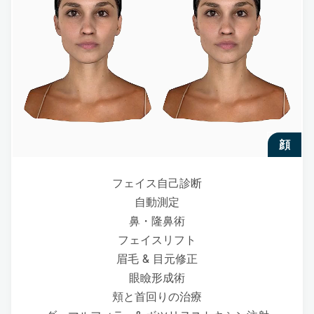
顔
フェイス自己診断
自動測定
鼻・隆鼻術
フェイスリフト
眉毛 & 目元修正
眼瞼形成術
頬と首回りの治療