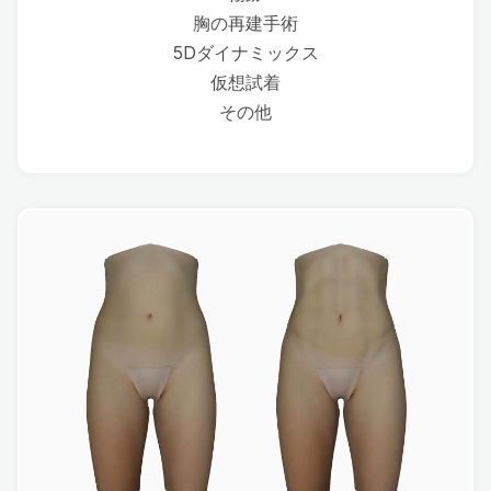
胸の再建手術
5Dダイナミックス
仮想試着
その他