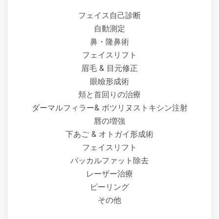
フェイス自己診断
自動測定
鼻・隆鼻術
フェイスリフト
眉毛 & 目元修正
眼瞼形成術
頬と首回りの治療
ダーマルフィラー& ボツリヌストキシン注射
唇の増強
下あご & オトガイ形成術
フェイスリフト
バッカルファット除去
レーザー治療
ピーリング
その他