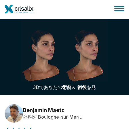
外科医ホーム
3Dビジネスプラットフォーム
3Dであなたの
術前
＆
術後
を見
サブスクリプションプラン
患者様のレビュー
Benjamin Maetz
外科医 Boulogne-sur-Merに