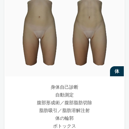
体
身体自己診断
自動測定
腹部形成術／腹部脂肪切除
脂肪吸引／脂肪溶解注射
体の輪郭
ボトックス