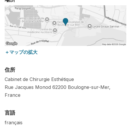
＋マップの拡大
住所
Cabinet de Chirurgie Esthétique
Rue Jacques Monod
62200
Boulogne-sur-Mer
,
France
言語
français