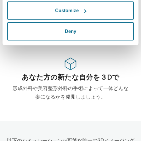
ハイテク
Customize
この形成・美容整形外科用ウェブベース3Dシミュレ
ーターはすでに100からの外科医に使用されて、外
Deny
科の学会からもお勧めされています。
あなた方の新たな自分を３Dで
形成外科や美容整形外科の手術によって一体どんな
姿になるかを発見しましょう。
以下のシミュレーションが可能な唯一の3Dイメージング