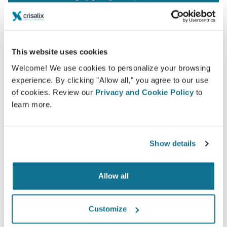
This website uses cookies
Welcome! We use cookies to personalize your browsing
experience. By clicking "Allow all," you agree to our use
of cookies. Review our
Privacy and Cookie Policy
to
learn more.
Show details
Allow all
Customize
よくある3Dの診察とは一体何でしょう