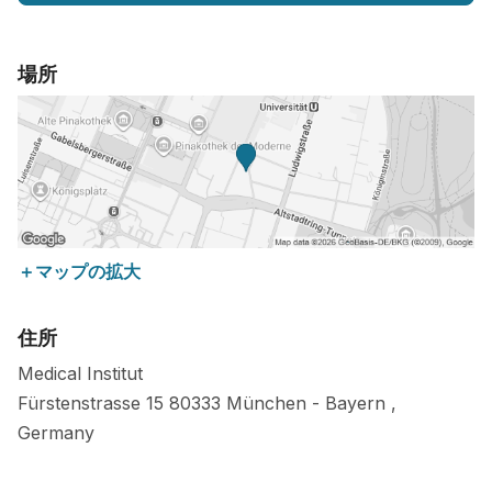
場所
＋マップの拡大
住所
Medical Institut
Fürstenstrasse 15
80333
München
-
Bayern
,
Germany