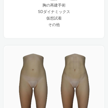
胸の再建手術
5Dダイナミックス
仮想試着
その他