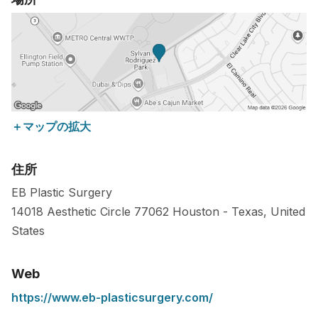
＋マップの拡大
住所
EB Plastic Surgery
14018 Aesthetic Circle
77062
Houston
-
Texas
,
United
States
Web
https://www.eb-plasticsurgery.com/