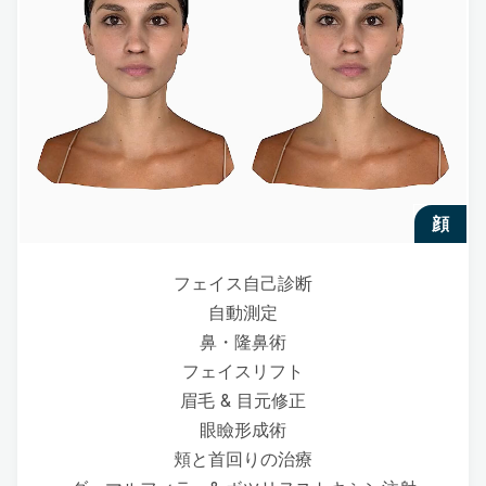
顔
フェイス自己診断
自動測定
鼻・隆鼻術
フェイスリフト
眉毛 & 目元修正
眼瞼形成術
頬と首回りの治療