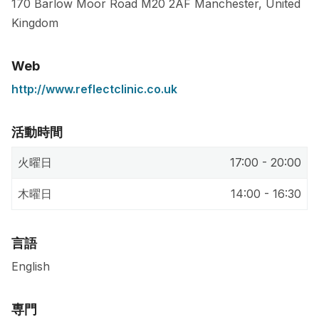
170 Barlow Moor Road
M20 2AF
Manchester
,
United
Kingdom
Web
http://www.reflectclinic.co.uk
活動時間
火曜日
17:00 - 20:00
木曜日
14:00 - 16:30
言語
English
専門