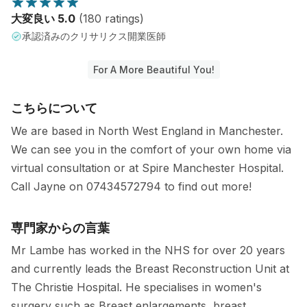
大変良い 5.0
(180 ratings)
承認済みのクリサリクス開業医師
For A More Beautiful You!
こちらについて
We are based in North West England in Manchester.
We can see you in the comfort of your own home via
virtual consultation or at Spire Manchester Hospital.
Call Jayne on 07434572794 to find out more!
専門家からの言葉
Mr Lambe has worked in the NHS for over 20 years
and currently leads the Breast Reconstruction Unit at
The Christie Hospital. He specialises in women's
surgery such as Breast enlargements, breast