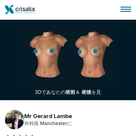
外科医ホーム
3Dビジネスプラットフォーム
3Dであなたの
術前
＆
術後
を見
サブスクリプションプラン
患者様のレビュー
Mr Gerard Lambe
外科医 Manchesterに