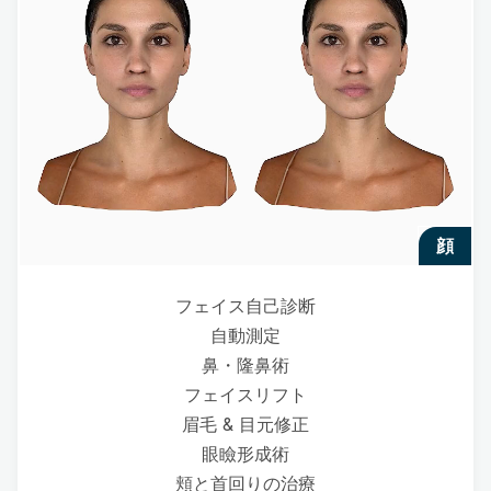
顔
フェイス自己診断
自動測定
鼻・隆鼻術
フェイスリフト
眉毛 & 目元修正
眼瞼形成術
頬と首回りの治療