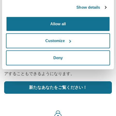
Show details
Allow all
一体どんな姿一番似合うかを知りたいで
Customize
すか？
Dr. Guillermo Echeverría Dávila
の診療後、クリサリク
Deny
スのあなたのアカウントから『新しいあなた』にアクセス
して、家族や友人、その他意見を聞いてみたい人達とシェ
アすることもできるようになります。
新たなあなたをご覧ください！