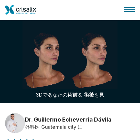
外科医ホーム
3Dビジネスプラットフォーム
3Dであなたの
術前
＆
術後
を見
サブスクリプションプラン
患者様のレビュー
Dr. Guillermo Echeverría Dávila
外科医 Guatemala city に