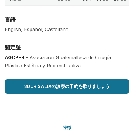
言語
English, Español; Castellano
認定証
AGCPER
- Asociación Guatemalteca de Cirugía
Plástica Estética y Reconstructiva
3DCRISALIXの診察の予約を取りましょう
特徴