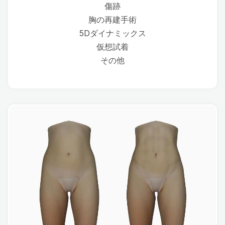
傷跡
胸の再建手術
5Dダイナミックス
仮想試着
その他