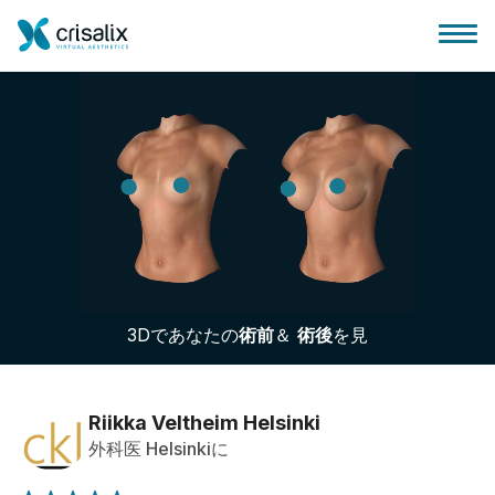
外科医ホーム
3Dビジネスプラットフォーム
3Dであなたの
術前
＆
術後
を見
サブスクリプションプラン
患者様のレビュー
Riikka Veltheim Helsinki
外科医 Helsinkiに