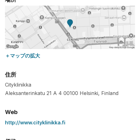
＋マップの拡大
住所
Cityklinikka
Aleksanterinkatu 21 A 4
00100
Helsinki
,
Finland
Web
http://www.cityklinikka.fi