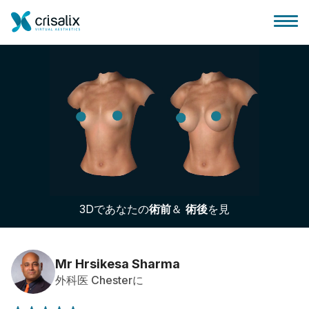
外科医ホーム
3Dビジネスプラットフォーム
3Dであなたの
術前
＆
術後
を見
サブスクリプションプラン
患者様のレビュー
Mr Hrsikesa Sharma
外科医 Chesterに