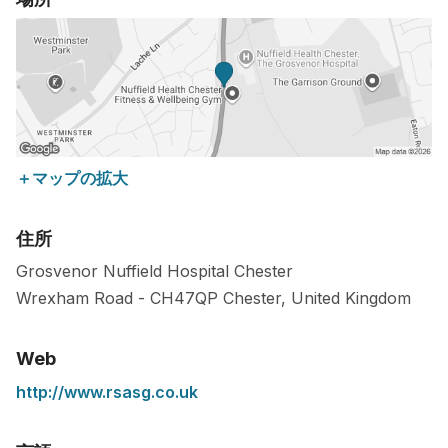
＋マップの拡大
住所
Grosvenor Nuffield Hospital Chester
Wrexham Road -
CH47QP
Chester
,
United Kingdom
Web
http://www.rsasg.co.uk