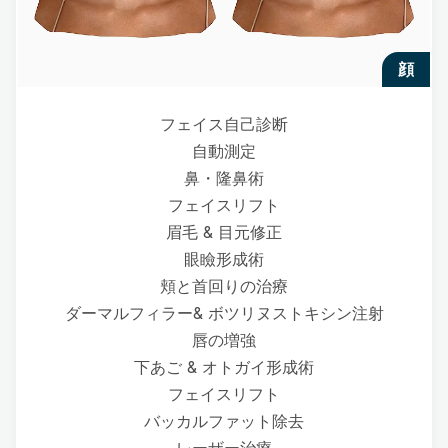
顔
フェイス自己診断
自動測定
鼻・隆鼻術
フェイスリフト
眉毛 & 目元修正
眼瞼形成術
頬と首回りの治療
ダーマルフィラー& ボツリヌストキシン注射
唇の増強
下あご & オトガイ形成術
フェイスリフト
バッカルファット除去