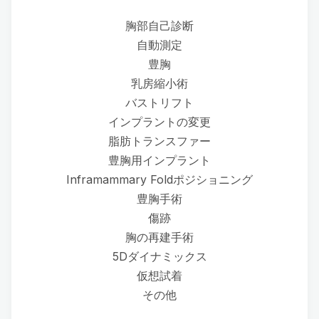
胸部自己診断
自動測定
豊胸
乳房縮小術
バストリフト
インプラントの変更
脂肪トランスファー
豊胸用インプラント
Inframammary Foldポジショニング
豊胸手術
傷跡
胸の再建手術
5Dダイナミックス
仮想試着
その他