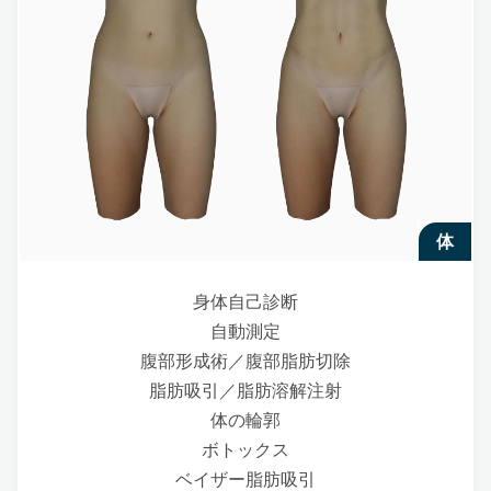
体
身体自己診断
自動測定
腹部形成術／腹部脂肪切除
脂肪吸引／脂肪溶解注射
体の輪郭
ボトックス
ベイザー脂肪吸引