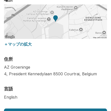
＋マップの拡大
住所
AZ Groeninge
4, President Kennedylaan
8500
Courtrai
,
Belgium
言語
English