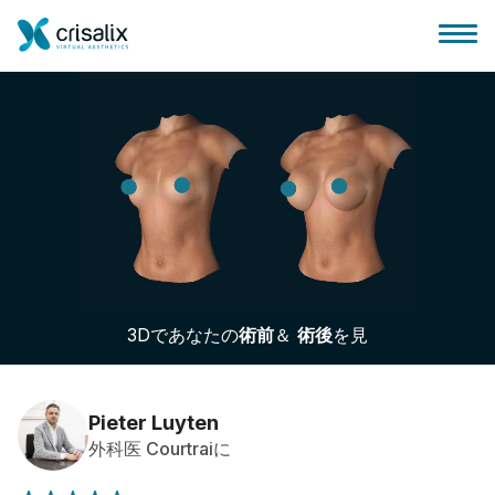
外科医ホーム
3Dビジネスプラットフォーム
3Dであなたの
術前
＆
術後
を見
サブスクリプションプラン
患者様のレビュー
Pieter Luyten
外科医 Courtraiに