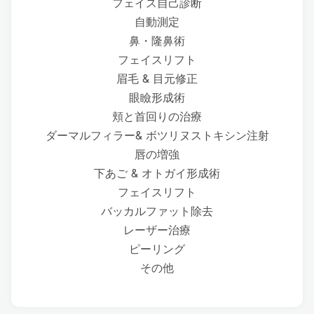
フェイス自己診断
自動測定
鼻・隆鼻術
フェイスリフト
眉毛 & 目元修正
眼瞼形成術
頬と首回りの治療
ダーマルフィラー& ボツリヌストキシン注射
唇の増強
下あご & オトガイ形成術
フェイスリフト
バッカルファット除去
レーザー治療
ピーリング
その他