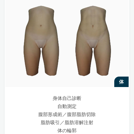
体
身体自己診断
自動測定
腹部形成術／腹部脂肪切除
脂肪吸引／脂肪溶解注射
体の輪郭