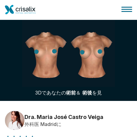
外科医ホーム
3Dビジネスプラットフォーム
3Dであなたの
術前
＆
術後
を見
サブスクリプションプラン
患者様のレビュー
Dra. Maria José Castro Veiga
外科医 Madridに