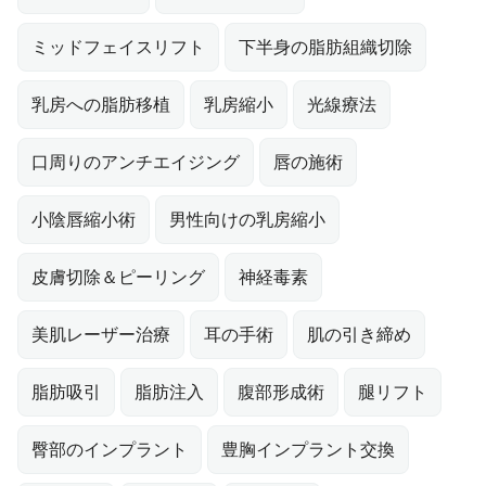
ミッドフェイスリフト
下半身の脂肪組織切除
乳房への脂肪移植
乳房縮小
光線療法
口周りのアンチエイジング
唇の施術
小陰唇縮小術
男性向けの乳房縮小
皮膚切除＆ピーリング
神経毒素
美肌レーザー治療
耳の手術
肌の引き締め
脂肪吸引
脂肪注入
腹部形成術
腿リフト
臀部のインプラント
豊胸インプラント交換