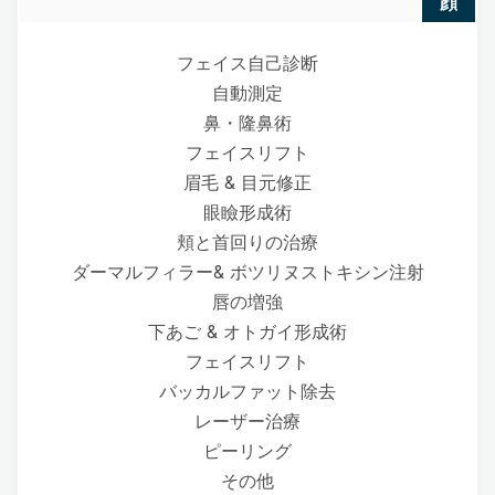
顔
フェイス自己診断
自動測定
鼻・隆鼻術
フェイスリフト
眉毛 & 目元修正
眼瞼形成術
頬と首回りの治療
ダーマルフィラー& ボツリヌストキシン注射
唇の増強
下あご & オトガイ形成術
フェイスリフト
バッカルファット除去
レーザー治療
ピーリング
その他