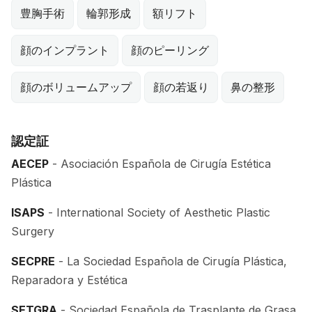
豊胸手術
輪郭形成
額リフト
顔のインプラント
顔のピーリング
顔のボリュームアップ
顔の若返り
鼻の整形
認定証
AECEP
- Asociación Española de Cirugía Estética
Plástica
ISAPS
- International Society of Aesthetic Plastic
Surgery
SECPRE
- La Sociedad Española de Cirugía Plástica,
Reparadora y Estética
SETGRA
- Sociedad Española de Trasplante de Grasa