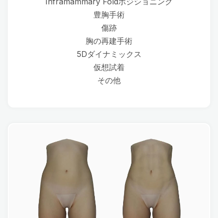
Inframammary Foldポジショニング
豊胸手術
傷跡
胸の再建手術
5Dダイナミックス
仮想試着
その他