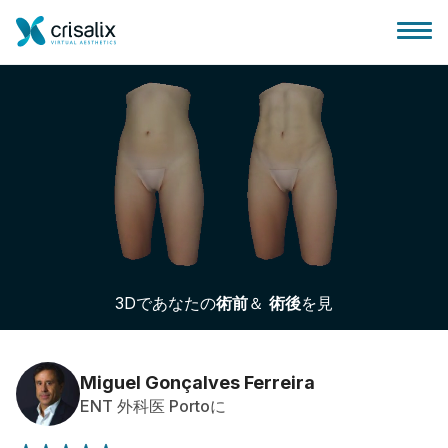
外科医ホーム
3Dビジネスプラットフォーム
3Dであなたの
術前
＆
術後
を見
サブスクリプションプラン
患者様のレビュー
Miguel Gonçalves Ferreira
ENT 外科医 Portoに