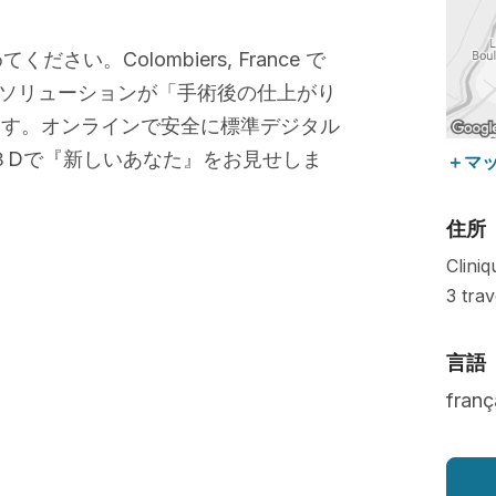
さい。Colombiers, France で
ソリューションが「手術後の仕上がり
ます。オンラインで安全に標準デジタル
３Dで『新しいあなた』をお見せしま
＋マ
住所
Clini
3 tra
言語
franç