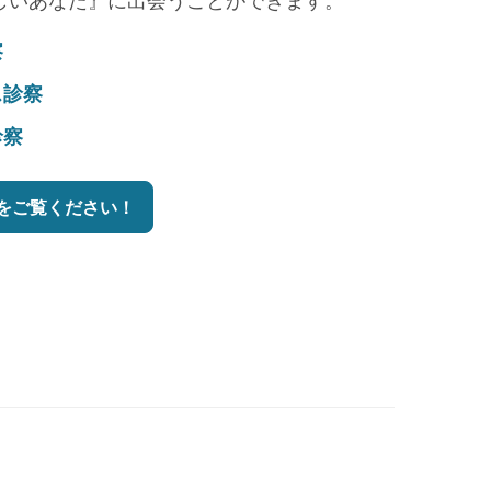
しいあなた』に出会うことができます。
察
ス診察
診察
をご覧ください！