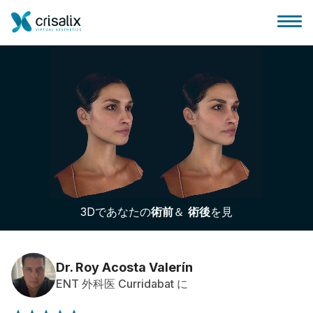
外科医ホーム
3Dビジネスプラットフォーム
3Dであなたの
術前
＆
術後
を見
サブスクリプションプラン
患者様のレビュー
Dr. Roy Acosta Valerín
ENT 外科医 Curridabat に