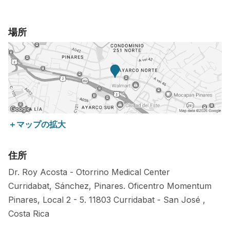
場所
＋マップの拡大
住所
Dr. Roy Acosta - Otorrino Medical Center
Curridabat, Sánchez, Pinares. Oficentro Momentum
Pinares, Local 2 - 5.
11803
Curridabat
-
San José
,
Costa Rica