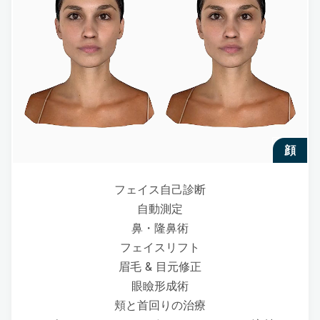
顔
フェイス自己診断
自動測定
鼻・隆鼻術
フェイスリフト
眉毛 & 目元修正
眼瞼形成術
頬と首回りの治療