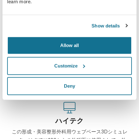
learn more.
Show details
簡単ですし安全です
Allow all
クリサリクスは、常にあなたのプライバシーを保護
することををお約束します。弊社のサーバーは完全
Customize
暗号化されています： あなたの個人情報の安全と
プライバシーは守られています。
Deny
ハイテク
この形成・美容整形外科用ウェブベース3Dシミュレ