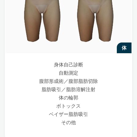
体
身体自己診断
自動測定
腹部形成術／腹部脂肪切除
脂肪吸引／脂肪溶解注射
体の輪郭
ボトックス
ベイザー脂肪吸引
その他