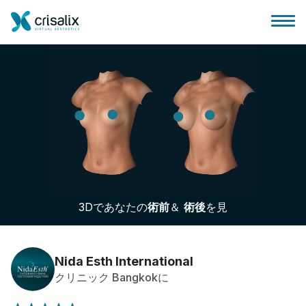
外科医ホーム
3Dビジネスプラットフォーム
3Dであなたの
術前
＆
術後
を見
サブスクリプションプラン
患者様のレビュー
Nida Esth International
クリニック Bangkokに