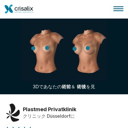
外科医ホーム
3Dビジネスプラットフォーム
3Dであなたの
術前
＆
術後
を見
サブスクリプションプラン
患者様のレビュー
Plastmed Privatklinik
クリニック Düsseldorfに