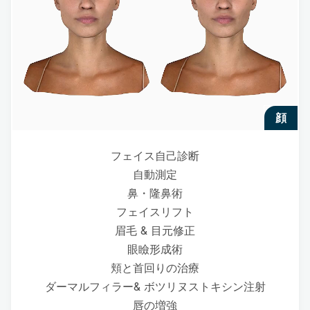
顔
フェイス自己診断
自動測定
鼻・隆鼻術
フェイスリフト
眉毛 & 目元修正
眼瞼形成術
頬と首回りの治療
ダーマルフィラー& ボツリヌストキシン注射
唇の増強