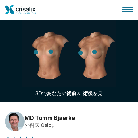
外科医ホーム
3Dビジネスプラットフォーム
3Dであなたの
術前
＆
術後
を見
サブスクリプションプラン
患者様のレビュー
MD Tomm Bjaerke
外科医 Osloに