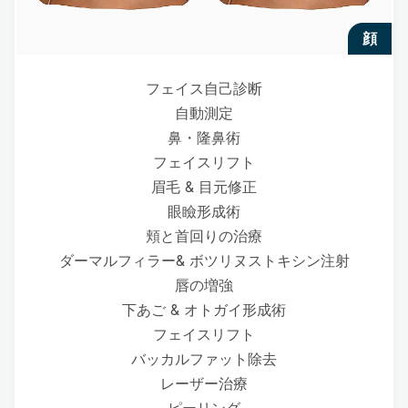
顔
フェイス自己診断
自動測定
鼻・隆鼻術
フェイスリフト
眉毛 & 目元修正
眼瞼形成術
頬と首回りの治療
ダーマルフィラー& ボツリヌストキシン注射
唇の増強
下あご & オトガイ形成術
フェイスリフト
バッカルファット除去
レーザー治療