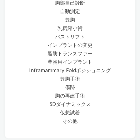
胸部自己診断
自動測定
豊胸
乳房縮小術
バストリフト
インプラントの変更
脂肪トランスファー
豊胸用インプラント
Inframammary Foldポジショニング
豊胸手術
傷跡
胸の再建手術
5Dダイナミックス
仮想試着
その他