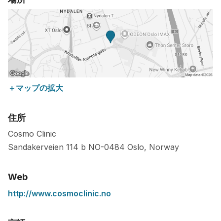
＋マップの拡大
住所
Cosmo Clinic
Sandakerveien 114 b
NO-0484
Oslo
,
Norway
Web
http://www.cosmoclinic.no