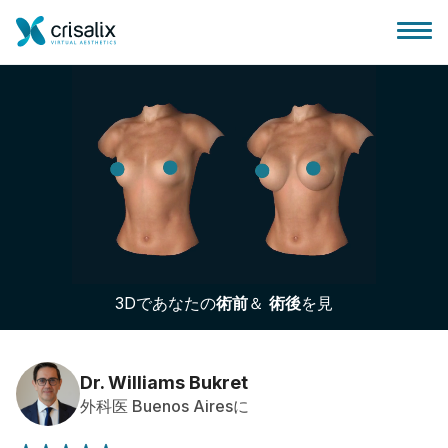
外科医ホーム
3Dビジネスプラットフォーム
3Dであなたの
術前
＆
術後
を見
サブスクリプションプラン
患者様のレビュー
Dr. Williams Bukret
外科医 Buenos Airesに