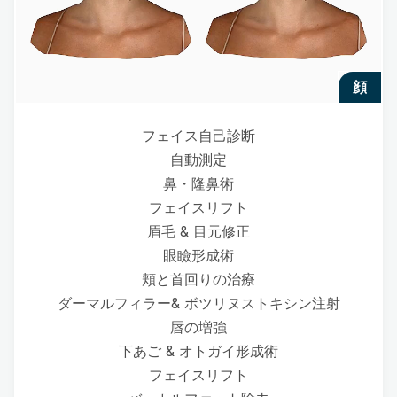
顔
フェイス自己診断
自動測定
鼻・隆鼻術
フェイスリフト
眉毛 & 目元修正
眼瞼形成術
頬と首回りの治療
ダーマルフィラー& ボツリヌストキシン注射
唇の増強
下あご & オトガイ形成術
フェイスリフト