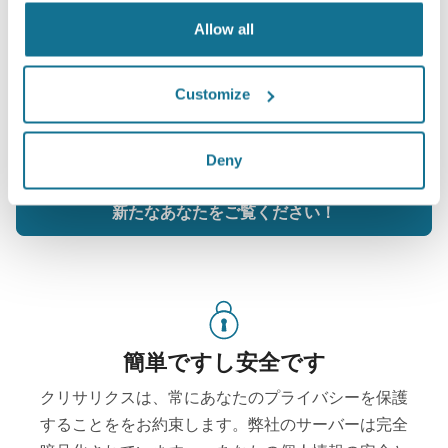
一体どんな姿一番似合うかを知りたいで
Allow all
すか？
Dr. Williams Bukret
の診療後、クリサリクスのあなたの
Customize
アカウントから『新しいあなた』にアクセスして、家族や
友人、その他意見を聞いてみたい人達とシェアすることも
できるようになります。
Deny
新たなあなたをご覧ください！
簡単ですし安全です
クリサリクスは、常にあなたのプライバシーを保護
することををお約束します。弊社のサーバーは完全