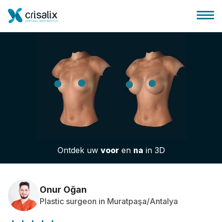
Huis chirurg
3D business platform
Ontdek uw
voor
en
na
in 3D
Pakketten
Patiëntrecensies
Onur Oğan
Plastic surgeon in Muratpaşa/Antalya