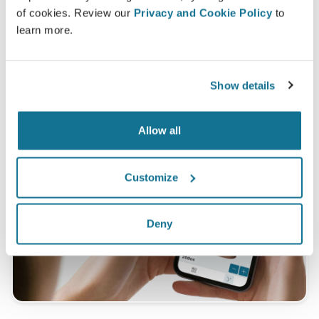
of cookies. Review our
Privacy and Cookie Policy
to
*Een online onderzoek gevoerd onder patiënten die een
learn more.
borstvergroting in Zwitserland hadden ondergaan tussen mei
2010 en september 2011.
Show details
Allow all
Customize
Deny