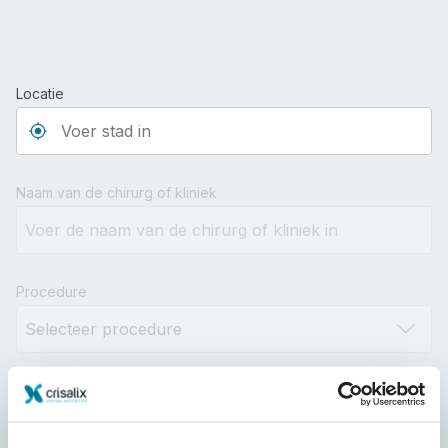
Locatie
Type 3 or more characters for results.
Naam van de chirurg of kliniek
Procedure
Afstand
10km
100km
500km