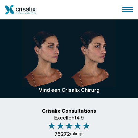
Huis chirurg
3D business platform
Vind een Crisalix Chirurg
Pakketten
Crisalix Consultations
Patiëntrecensies
Excellent
4.9
75272
ratings