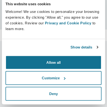
This website uses cookies
Certificaten
Welcome! We use cookies to personalize your browsing
Crisalix-gecertificeerd
Zoeken
experience. By clicking "Allow all," you agree to our use
of cookies. Review our
Privacy and Cookie Policy
to
learn more.
Show details
Allow all
Bedrijf
Chirurgen
Over ons
Terug naar Chirurgen
Customize
Banen
3D business manager
Nieuws
Pakketten voor chirurgen
Deny
Publicaties
Patiëntrecensies