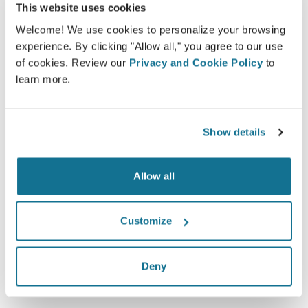
Участие в процессе принятия решений
This website uses cookies
помогает пациентам сделать правильный
Welcome! We use cookies to personalize your browsing
выбор.
experience. By clicking "Allow all," you agree to our use
of cookies. Review our
Privacy and Cookie Policy
to
learn more.
Довольны
Show details
100% женщин сказали, что они были
удовлетворены или очень удовлетворены
Allow all
своей операцией после того, как увидели
Crisalix 3D-моделирование до нее*
Customize
*Онлайн-опрос проводился в Швейцарии среди
Deny
пациенток, сделавших операцию по увеличению груди в
период с мая 2010 года до сентября 2011 года.