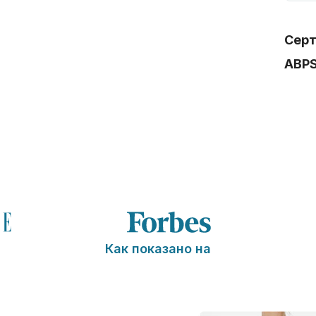
Сер
ABP
Как показано на