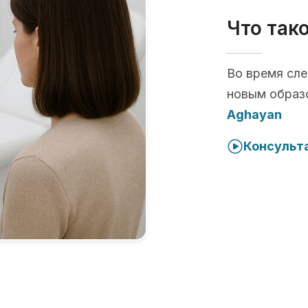
Что так
Во время сл
новым образ
Aghayan
Консульта