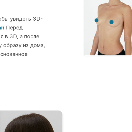
обы увидеть 3D-
an
.Перед
 в 3D, а после
 образу из дома,
основанное