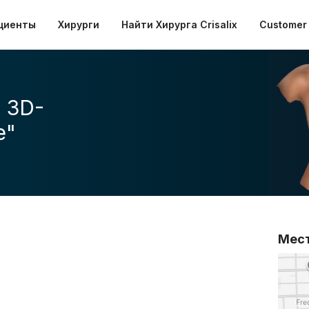
циенты
Хирурги
Найти Хирурга Crisalix
Customer 
 3D-
е"
Мес