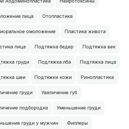
и Абдоминопластика
Нейротоксины
ложение лица
Отопластика
иоральное омоложение
Пластика живота
стика лица
Подтяжка бедер
Подтяжка век
тяжка груди
Подтяжка лба
Подтяжка лица
тяжка шеи
Подтяжки кожи
Ринопластика
личение груди
Увеличение губ
личение подбородка
Уменьшение груди
ньшение груди у мужчин
Филлеры