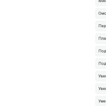
Мин
Омо
Пер
Пла
Под
Под
Уве
Уве
Уме