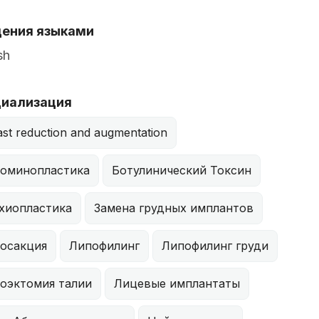
ения языками
sh
иализация
ast reduction and augmentation
оминопластика
Ботулинический Токсин
хиопластика
Замена грудных имплантов
осакция
Липофилинг
Липофилинг груди
оэктомия талии
Лицевые имплантаты