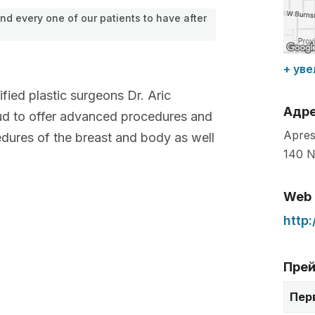
nd every one of our patients to have after
+ уве
fied plastic surgeons Dr. Aric
Адр
ud to offer advanced procedures and
Apres
edures of the breast and body as well
140 N
Web
http
Прей
Пер