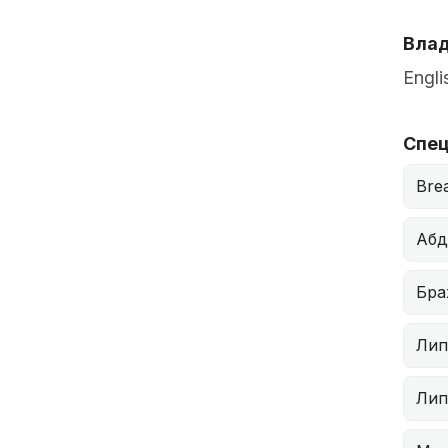
Влад
Engli
Спец
Bre
Абд
Бра
Лип
Лип