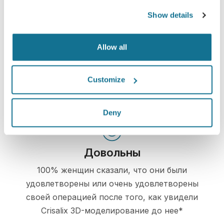
Show details
Доверие
Allow all
Участие в процессе принятия решений
помогает пациентам сделать правильный
Customize
выбор.
Deny
Довольны
100% женщин сказали, что они были
удовлетворены или очень удовлетворены
своей операцией после того, как увидели
Crisalix 3D-моделирование до нее*