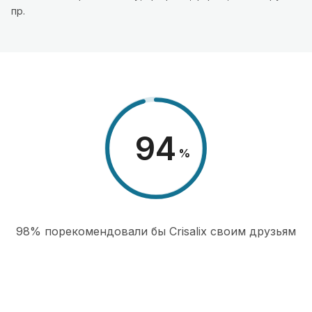
пр.
98
%
98% порекомендовали бы Сrisalix cвоим друзьям