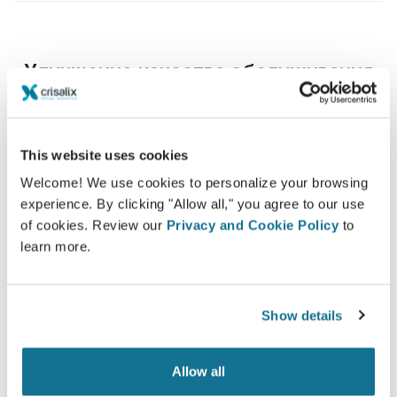
Улучшение качества обслуживания
пациентов
Crisalix - это инновационное решение для
улучшения взаимопонимания между врачом и
This website uses cookies
пациентом, отвечающее на ключевой вопрос
Welcome! We use cookies to personalize your browsing
каждого пациента: "Как я смогу выглядеть после
experience. By clicking "Allow all," you agree to our use
пластики?"
of cookies. Review our
Privacy and Cookie Policy
to
learn more.
Show details
Информирование
Allow all
Crisalix позволяет наглядно