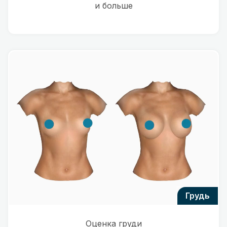
и больше
грудь
Оценка груди