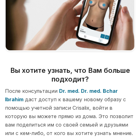
Вы хотите узнать, что Вам больше
подходит?
После консультации
Dr. med. Dr. med. Bchar
Ibrahim
даст доступ к вашему новому образу с
помощью учетной записи Crisalix, войти в
которую вы можете прямо из дома. Это позволит
вам поделиться им со своей семьей и друзьями
или с кем-либо, от кого вы хотите узнать мнение.