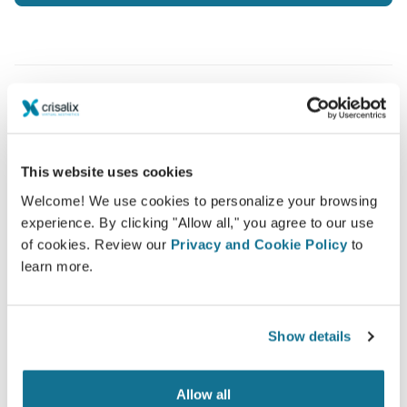
Улучшение качества обслуживания
пациентов
This website uses cookies
Crisalix - это инновационное решение для
Welcome! We use cookies to personalize your browsing
улучшения взаимопонимания между врачом и
experience. By clicking "Allow all," you agree to our use
of cookies. Review our
Privacy and Cookie Policy
to
пациентом, отвечающее на ключевой вопрос
learn more.
каждого пациента: "Как я смогу выглядеть после
пластики?"
Show details
Allow all