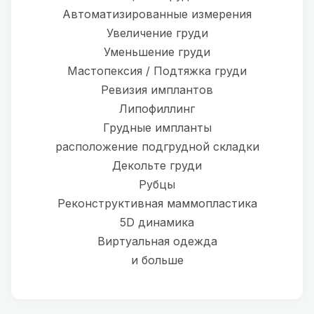
Автоматизированные измерения
Увеличение груди
Уменьшение груди
Мастопексия / Подтяжка груди
Ревизия имплантов
Липофиллинг
Грудные импланты
расположение подгрудной складки
Декольте груди
Рубцы
Реконструктивная маммопластика
5D динамика
Виртуальная одежда
и больше