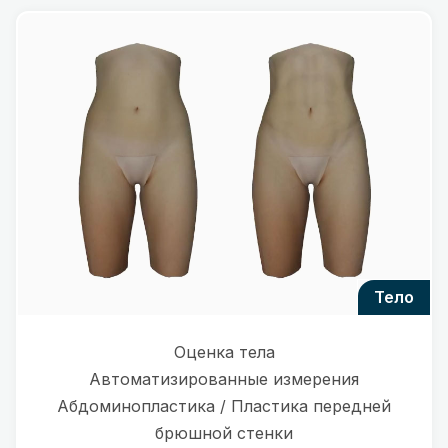
тело
Оценка тела
Автоматизированные измерения
Абдоминопластика / Пластика передней
брюшной стенки