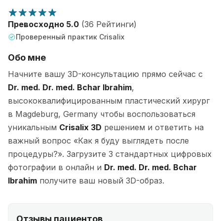
Превосходно 5.0
(36 Рейтинги)
Проверенный практик Crisalix
Обо мне
Начните вашу 3D-консультацию прямо сейчас с
Dr. med. Dr. med. Bchar Ibrahim
,
высококвалифицированным пластический хирург
в Magdeburg, Germany чтобы воспользоваться
уникальным
Crisalix 3D
решением и ответить на
важный вопрос «Как я буду выглядеть после
процедуры?». Загрузите 3 стандартных цифровых
фотографии в онлайн и
Dr. med. Dr. med. Bchar
Ibrahim
получите ваш новый 3D-образ.
Отзывы пациентов