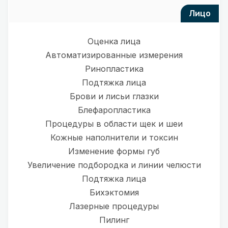
лицо
Оценка лица
Автоматизированные измерения
Ринопластика
Подтяжка лица
Брови и лисьи глазки
Блефаропластика
Процедуры в области щек и шеи
Кожные наполнители и токсин
Изменение формы губ
Увеличение подбородка и линии челюсти
Подтяжка лица
Бихэктомия
Лазерные процедуры
Пилинг