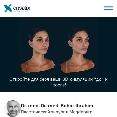
Главная хирурга
Бизнес Платформа
Откройте для себя ваши 3D-симуляции "до" и
Планы
"после"
Отзывы пациентов
Dr. med. Dr. med. Bchar Ibrahim
Пластический хирург в Magdeburg