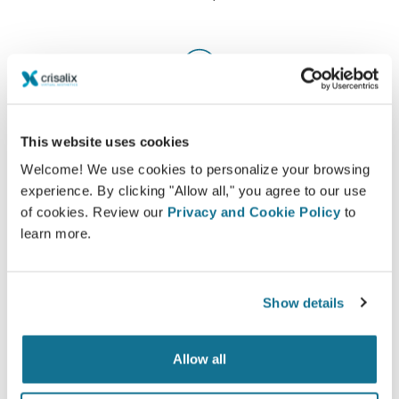
Довольны
100% женщин сказали, что они были
This website uses cookies
удовлетворены или очень удовлетворены
Welcome! We use cookies to personalize your browsing
своей операцией после того, как увидели
experience. By clicking "Allow all," you agree to our use
Crisalix 3D-моделирование до нее*
of cookies. Review our
Privacy and Cookie Policy
to
learn more.
*Онлайн-опрос проводился в Швейцарии среди
пациенток, сделавших операцию по увеличению груди в
Show details
период с мая 2010 года до сентября 2011 года.
Allow all