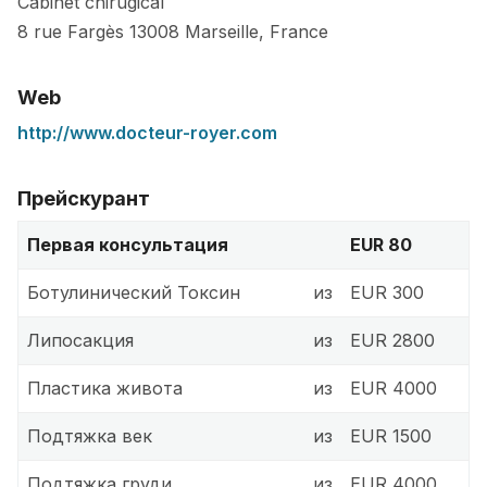
Cabinet chirugical
8 rue Fargès
13008
Marseille
,
France
Web
http://www.docteur-royer.com
Прейскурант
Первая консультация
EUR 80
Ботулинический Токсин
из
EUR 300
Липосакция
из
EUR 2800
Пластика живота
из
EUR 4000
Подтяжка век
из
EUR 1500
Подтяжка груди
из
EUR 4000