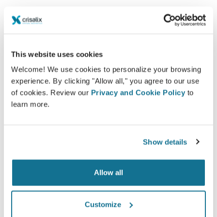
Вы хотите узнать, что Вам больше
подходит?
После консультации
Dr Eric Plot
даст доступ к
This website uses cookies
вашему новому образу с помощью учетной
Welcome! We use cookies to personalize your browsing
записи Crisalix, войти в которую вы можете прямо
experience. By clicking "Allow all," you agree to our use
из дома. Это позволит вам поделиться им со
of cookies. Review our
Privacy and Cookie Policy
to
своей семьей и друзьями или с кем-либо, от кого
learn more.
вы хотите узнать мнение.
Увидьте "новую себя" в 3D прямо сейчас!
Show details
Allow all
Customize
Просто и безопасно