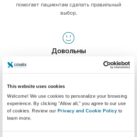
помогает пациентам сделать правильный
выбор.
Довольны
100% женщин сказали, что они были
удовлетворены или очень удовлетворены
своей операцией после того, как увидели
Crisalix 3D-моделирование до нее*
This website uses cookies
Welcome! We use cookies to personalize your browsing
experience. By clicking "Allow all," you agree to our use
*Онлайн-опрос проводился в Швейцарии среди
of cookies. Review our
Privacy and Cookie Policy
to
пациенток, сделавших операцию по увеличению груди в
learn more.
период с мая 2010 года до сентября 2011 года.