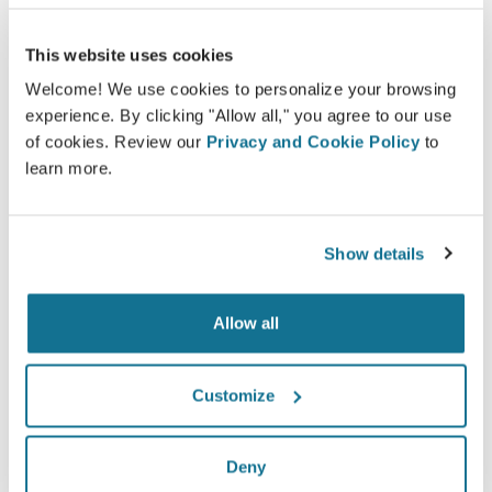
учетной записи Crisalix, войти в которую вы
This website uses cookies
можете прямо из дома. Это позволит вам
поделиться им со своей семьей и друзьями или с
Welcome! We use cookies to personalize your browsing
кем-либо, от кого вы хотите узнать мнение.
experience. By clicking "Allow all," you agree to our use
of cookies. Review our
Privacy and Cookie Policy
to
learn more.
Увидьте "новую себя" в 3D прямо сейчас!
Show details
Allow all
Просто и безопасно
Crisalix постоянно заботится о вашей
Customize
конфиденциальности. Наши серверы
полностью зашифрованы, ваша информация
надежно защищена
Deny