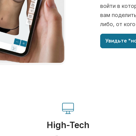
войти в кото
вам поделить
либо, от ког
Увидьте "но
High-Tech