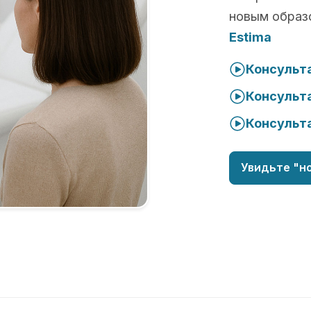
новым образ
Estima
Консульта
Консульта
Консульта
Увидьте "но