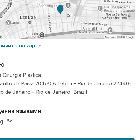
личить на карте
ес
 Cirurgia Plástica
taulfo de Paiva 204/808 Leblon- Rio de Janeiro
22440-
io de Janeiro
-
Rio de Janeiro
,
Brazil
ения языками
uguês