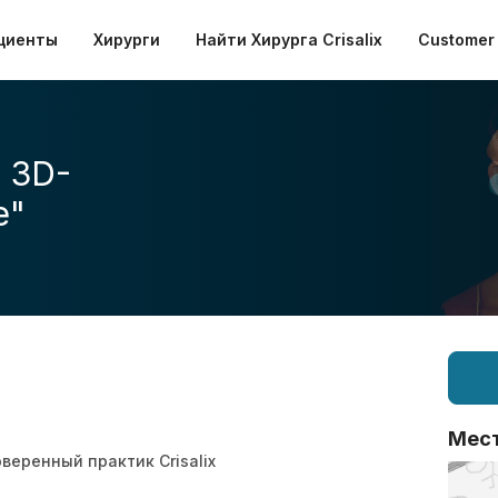
циенты
Хирурги
Найти Хирурга Crisalix
Customer 
 3D-
е"
Мес
веренный практик Crisalix