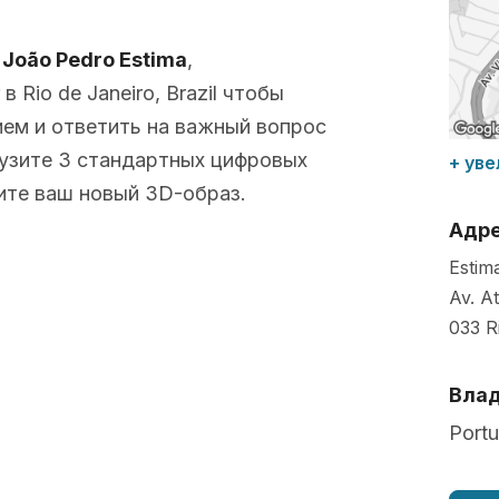
с
João Pedro Estima
,
Rio de Janeiro, Brazil чтобы
ем и ответить на важный вопрос
рузите 3 стандартных цифровых
+ уве
ите ваш новый 3D-образ.
Адр
Estima
Av. A
033
R
Влад
Port