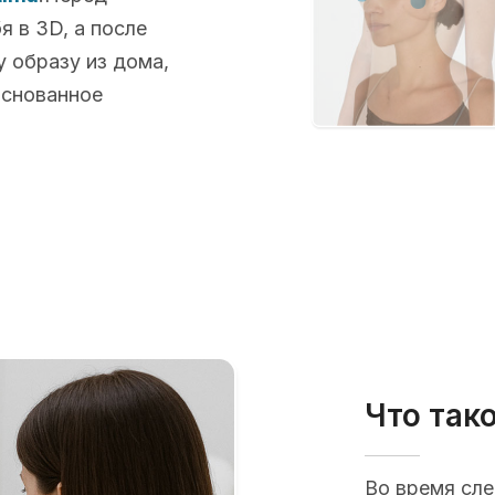
 в 3D, а после
 образу из дома,
основанное
Что так
Во время сл