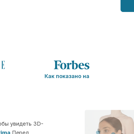
Как показано на
обы увидеть 3D-
tima
.Перед