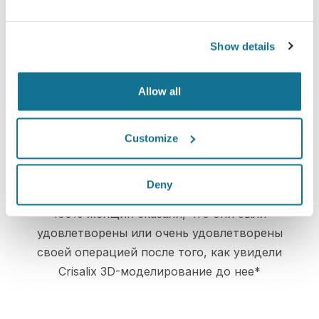
Доверие
Show details
Участие в процессе принятия решений
помогает пациентам сделать правильный
Allow all
выбор.
Customize
Deny
Довольны
100% женщин сказали, что они были
удовлетворены или очень удовлетворены
своей операцией после того, как увидели
Crisalix 3D-моделирование до нее*