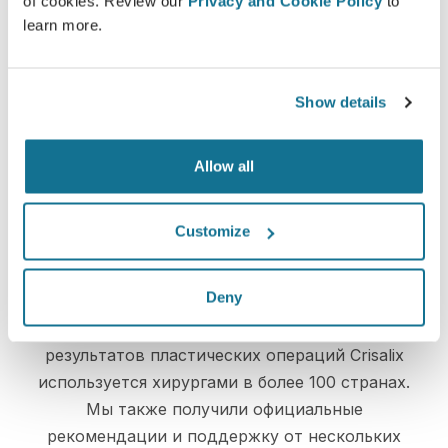
of cookies. Review our
Privacy and Cookie Policy
to
learn more.
Просто и безопасно
Crisalix постоянно заботится о вашей
Show details
конфиденциальности. Наши серверы
полностью зашифрованы, ваша информация
Allow all
надежно защищена
Customize
High-Tech
Deny
Первое онлайн 3D-моделирование
результатов пластических операций Crisalix
используется хирургами в более 100 странах.
Мы также получили официальные
рекомендации и поддержку от нескольких