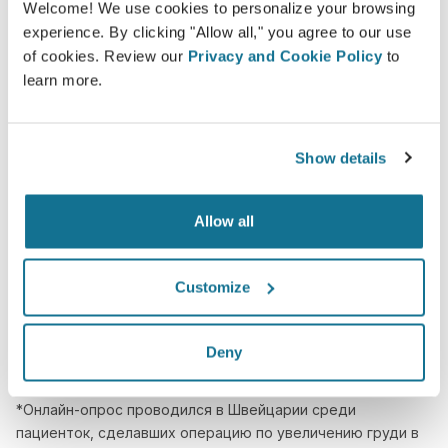
Доверие
Welcome! We use cookies to personalize your browsing
experience. By clicking "Allow all," you agree to our use
Участие в процессе принятия решений
of cookies. Review our
Privacy and Cookie Policy
to
помогает пациентам сделать правильный
learn more.
выбор.
Show details
Довольны
Allow all
100% женщин сказали, что они были
удовлетворены или очень удовлетворены
Customize
своей операцией после того, как увидели
Crisalix 3D-моделирование до нее*
Deny
*Онлайн-опрос проводился в Швейцарии среди
пациенток, сделавших операцию по увеличению груди в