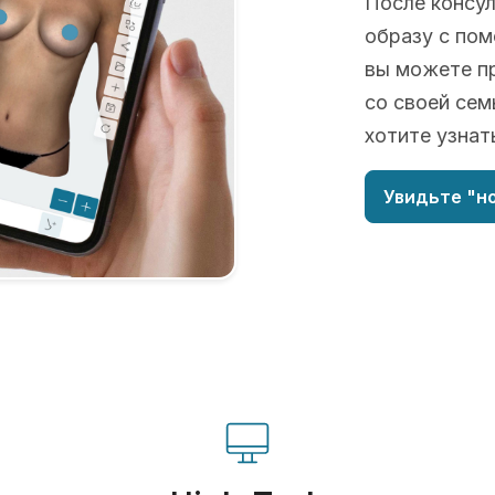
После консу
образу с пом
вы можете пр
со своей сем
хотите узнат
Увидьте "но