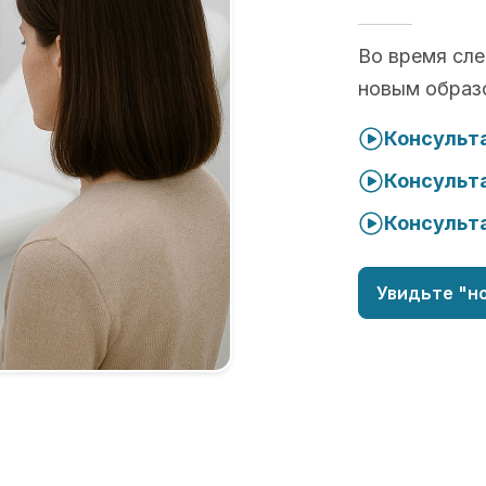
Во время сл
новым образ
Консульта
Консульта
Консульта
Увидьте "но