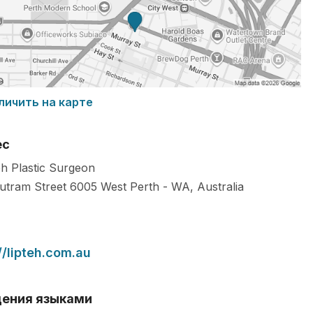
личить на карте
ес
eh Plastic Surgeon
utram Street
6005
West Perth
-
WA
,
Australia
//lipteh.com.au
ения языками