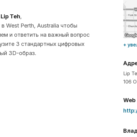
с
Lip Teh
,
 West Perth, Australia чтобы
ем и ответить на важный вопрос
рузите 3 стандартных цифровых
+ уве
ый 3D-образ.
Адр
Lip T
106 O
Web
http:
Влад