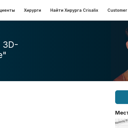
циенты
Хирурги
Найти Хирурга Crisalix
Customer 
 3D-
е"
Мес