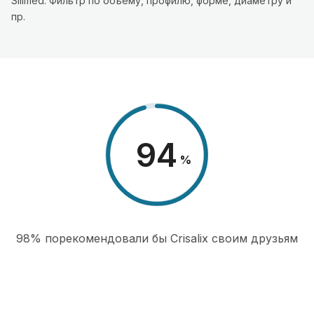
Silimed. Фильтр по объему, профилю, форме, диаметру и
пр.
98
%
98% порекомендовали бы Сrisalix cвоим друзьям