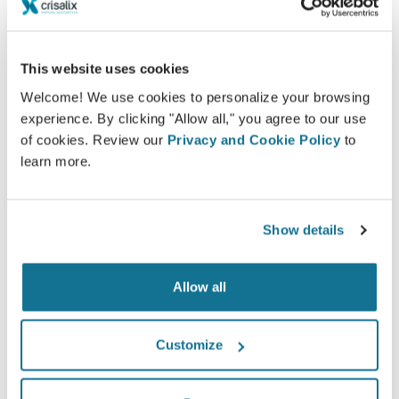
Участие в процессе принятия решений
помогает пациентам сделать правильный
This website uses cookies
выбор.
Welcome! We use cookies to personalize your browsing
experience. By clicking "Allow all," you agree to our use
of cookies. Review our
Privacy and Cookie Policy
to
learn more.
Довольны
100% женщин сказали, что они были
Show details
удовлетворены или очень удовлетворены
своей операцией после того, как увидели
Crisalix 3D-моделирование до нее*
Allow all
Customize
*Онлайн-опрос проводился в Швейцарии среди
пациенток, сделавших операцию по увеличению груди в
период с мая 2010 года до сентября 2011 года.