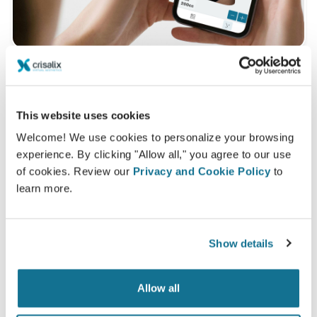
Вы хотите узнать, что Вам больше
подходит?
This website uses cookies
Welcome! We use cookies to personalize your browsing
После консультации
Dr MARCUS WONG
даст
experience. By clicking "Allow all," you agree to our use
доступ к вашему новому образу с помощью
of cookies. Review our
Privacy and Cookie Policy
to
учетной записи Crisalix, войти в которую вы
learn more.
можете прямо из дома. Это позволит вам
поделиться им со своей семьей и друзьями или с
кем-либо, от кого вы хотите узнать мнение.
Show details
Увидьте "новую себя" в 3D прямо сейчас!
Allow all