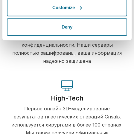
Customize
Просто и безопасно
Deny
Crisalix постоянно заботится о вашей
конфиденциальности. Наши серверы
полностью зашифрованы, ваша информация
надежно защищена
High-Tech
Первое онлайн 3D-моделирование
результатов пластических операций Crisalix
используется хирургами в более 100 странах.
Мы также получили официальные