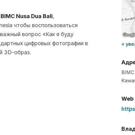
с
BIMC Nusa Dua Bali
,
nesia чтобы воспользоваться
важный вопрос «Как я буду
ндартных цифровых фотографии в
+ уве
й 3D-образ.
Адр
BIMC 
Kawas
Web
http
Влад