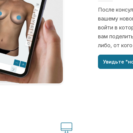
После консу
вашему новом
войти в кото
вам поделить
либо, от ког
Увидьте "но