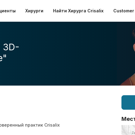
циенты
Хирурги
Найти Хирурга Crisalix
Customer 
 3D-
е"
Мес
оверенный практик Crisalix