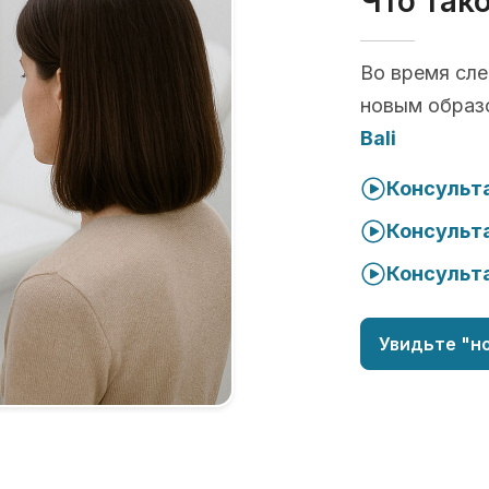
Что так
Во время сл
новым образ
Bali
Консульта
Консульта
Консульта
Увидьте "но