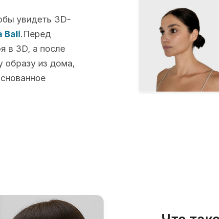
обы увидеть 3D-
 Bali
.Перед
 в 3D, а после
 образу из дома,
основанное