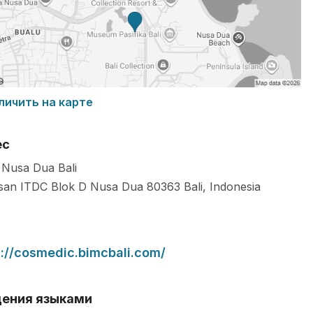
личить на карте
ес
Nusa Dua Bali
an ITDC Blok D Nusa Dua
80363
Bali
,
Indonesia
s://cosmedic.bimcbali.com/
ения языками