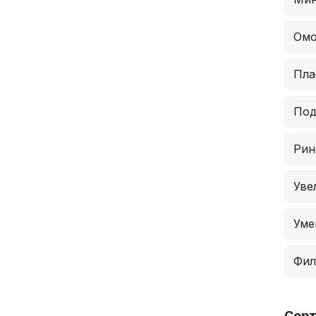
Омо
Пла
Под
Рин
Уве
Уме
Фил
Сер