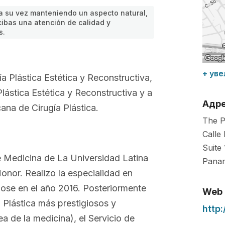
a su vez manteniendo un aspecto natural,
ibas una atención de calidad y
s.
+ уве
ía Plástica Estética y Reconstructiva,
lástica Estética y Reconstructiva y a
Адр
ana de Cirugía Plástica.
The P
Calle
Suite
e Medicina de La Universidad Latina
Pana
nor. Realizo la especialidad en
ose en el año 2016. Posteriormente
Web
 Plástica más prestigiosos y
http
a de la medicina), el Servicio de