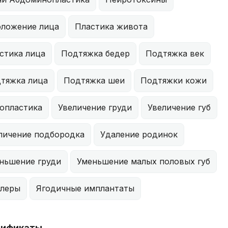
ложение лица
Пластика живота
стика лица
Подтяжка бедер
Подтяжка век
тяжка лица
Подтяжка шеи
Подтяжки кожи
опластика
Увеличение груди
Увеличение губ
личение подбородка
Удаление родинок
ньшение груди
Уменьшение малых половых губ
леры
Ягодичные имплантаты
тификаты