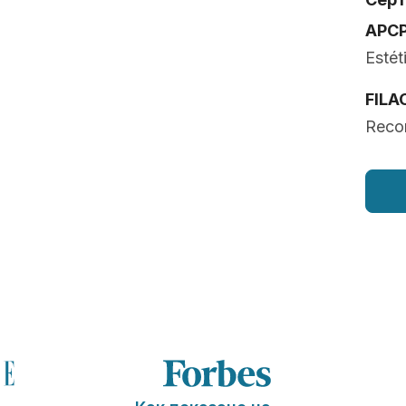
APC
Estét
FILA
Recon