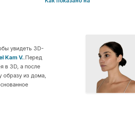
Как показано на
обы увидеть 3D-
el Kam V.
.Перед
 в 3D, а после
 образу из дома,
основанное