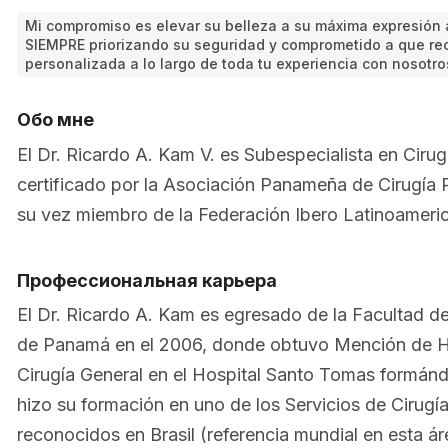
Mi compromiso es elevar su belleza a su máxima expresión 
SIEMPRE priorizando su seguridad y comprometido a que rec
personalizada a lo largo de toda tu experiencia con nosotro
Обо мне
El Dr. Ricardo A. Kam V. es Subespecialista en Cirug
certificado por la Asociación Panameña de Cirugía P
su vez miembro de la Federación Ibero Latinoameric
Профессиональная карьера
El Dr. Ricardo A. Kam es egresado de la Facultad d
de Panamá en el 2006, donde obtuvo Mención de Ho
Cirugía General en el Hospital Santo Tomas formánd
hizo su formación en uno de los Servicios de Cirugía
reconocidos en Brasil (referencia mundial en esta áre