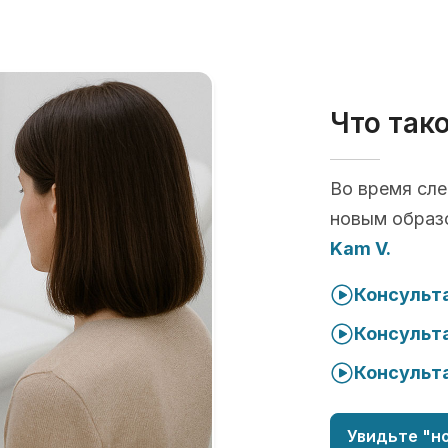
Что так
Во время сл
новым образ
Kam V.
Консульта
Консульта
Консульта
Увидьте "но