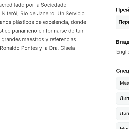
 acreditado por la Sociedade
Прей
 Niterói, Rio de Janeiro. Un Servicio
Пер
janos plásticos de excelencia, donde
lástico panameño en formarse de tan
 grandes maestros y referencias
Влад
 Ronaldo Pontes y la Dra. Gisela
Engli
Спец
Mas
Лип
Лип
Мин