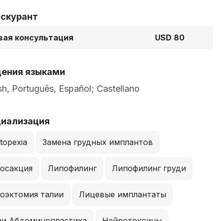
скурант
вая консультация
USD 80
ения языками
sh, Português, Español; Castellano
иализация
topexia
Замена грудных имплантов
осакция
Липофилинг
Липофилинг груди
оэктомия талии
Лицевые имплантаты
и Абдоминопластика
Нейротоксины