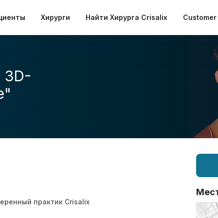
циенты
Хирурги
Найти Хирурга Crisalix
Customer 
 3D-
е"
Мес
еренный практик Crisalix